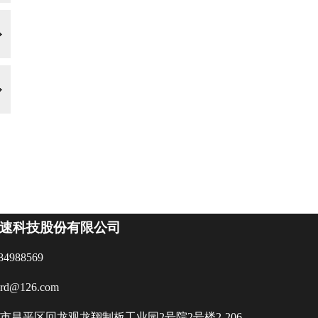
速科技股份有限公司
84988569
ard@126.com
市昌平区回龙观龙翔制板工业园2号院2号楼2-206