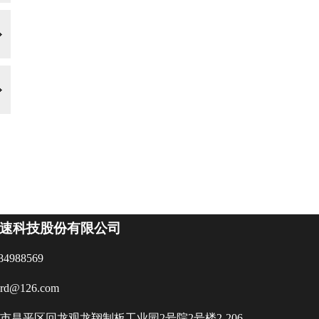
速科技股份有限公司
84988569
ard@126.com
市昌平区回龙观龙翔制板工业园2号院2号楼2-206