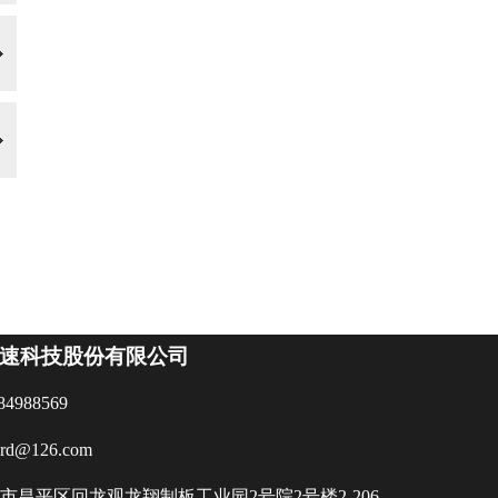
速科技股份有限公司
84988569
ard@126.com
市昌平区回龙观龙翔制板工业园2号院2号楼2-206